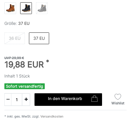
Größe:
37 EU
36 EU
37 EU
UVP 29,99 €
*
19,88 EUR
Inhalt
1
Stück
Sofort versandfertig
In den Warenkorb
Wishlist
* inkl. ges. MwSt. zzgl.
Versandkosten