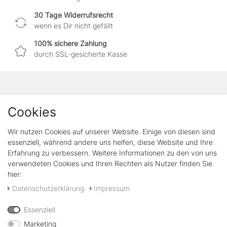
30 Tage Widerrufsrecht
wenn es Dir nicht gefällt
100% sichere Zahlung
durch SSL-gesicherte Kasse
Shop
Cookies
FAQ - Wichtige Infos zu Versand und Bestellung
Kontakt
Wir nutzen Cookies auf unserer Website. Einige von diesen sind
essenziell, während andere uns helfen, diese Website und Ihre
Rechtliches
Erfahrung zu verbessern. Weitere Informationen zu den von uns
verwendeten Cookies und Ihren Rechten als Nutzer finden Sie
Widerrufs­recht
hier:
Widerrufs­formular
Impressum
Daten­schutz­erklärung
Impressum
Daten­schutz­erklärung
AGB
Essenziell
Marketing
Vertrag widerrufen