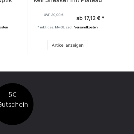
ptik
Keil Sneaker mit Plateau
UVP 39,90 €
ab 17,12 € *
osten
*
inkl. ges. MwSt.
zzgl.
Versandkosten
Artikel anzeigen
5€
Gutschein