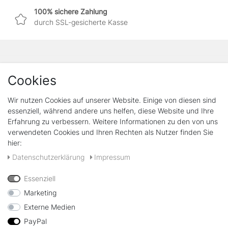
100% sichere Zahlung
durch SSL-gesicherte Kasse
Shop
Cookies
FAQ - Wichtige Infos zu Versand und Bestellung
Kontakt
Wir nutzen Cookies auf unserer Website. Einige von diesen sind
essenziell, während andere uns helfen, diese Website und Ihre
Rechtliches
Erfahrung zu verbessern. Weitere Informationen zu den von uns
verwendeten Cookies und Ihren Rechten als Nutzer finden Sie
Widerrufs­recht
hier:
Widerrufs­formular
Impressum
Daten­schutz­erklärung
Impressum
Daten­schutz­erklärung
AGB
Essenziell
Marketing
Vertrag widerrufen
Externe Medien
PayPal
Zahlungsarten