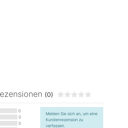
rezensionen
(0)
0
Melden Sie sich an, um eine
0
Kundenrezension zu
0
verfassen.