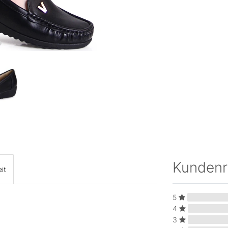
Kunden
it
5
4
3