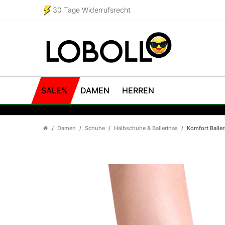
30 Tage Widerrufsrecht
SALE%
DAMEN
HERREN
Damen
Schuhe
Halbschuhe & Ballerinas
Komfort Baller