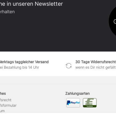
ne in unseren Newsletter
rhalten
erktags taggleicher Versand
30 Tage Widerrufsrecht
ei Bezahlung bis 14 Uhr
wenn es Dir nicht gefällt
ches
Zahlungsarten
s­recht
s­formular
sum